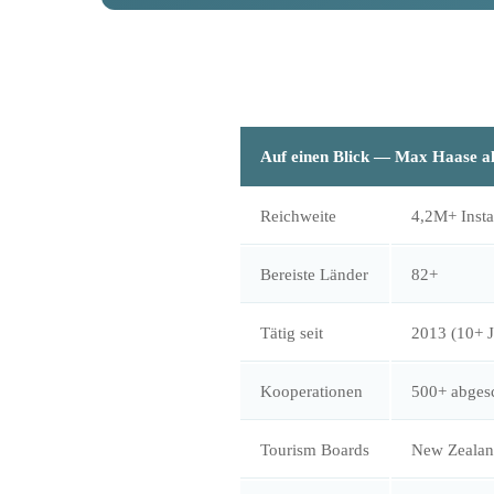
Auf einen Blick — Max Haase al
Reichweite
4,2M+ Insta
Bereiste Länder
82+
Tätig seit
2013 (10+ J
Kooperationen
500+ abges
Tourism Boards
New Zealand