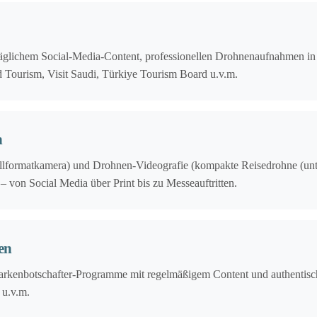
t täglichem Social-Media-Content, professionellen Drohnenaufnahmen i
d Tourism, Visit Saudi, Türkiye Tourism Board u.v.m.
n
llformatkamera) und Drohnen-Videografie (kompakte Reisedrohne (unter 
– von Social Media über Print bis zu Messeauftritten.
en
arkenbotschafter-Programme mit regelmäßigem Content und authentische
 u.v.m.