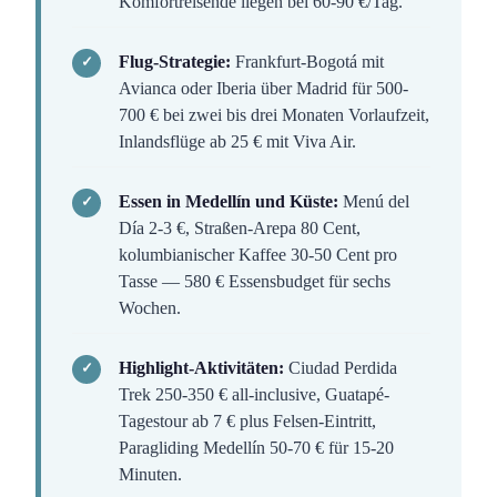
Komfortreisende liegen bei 60-90 €/Tag.
Flug-Strategie:
Frankfurt-Bogotá mit
Avianca oder Iberia über Madrid für 500-
700 € bei zwei bis drei Monaten Vorlaufzeit,
Inlandsflüge ab 25 € mit Viva Air.
Essen in Medellín und Küste:
Menú del
Día 2-3 €, Straßen-Arepa 80 Cent,
kolumbianischer Kaffee 30-50 Cent pro
Tasse — 580 € Essensbudget für sechs
Wochen.
Highlight-Aktivitäten:
Ciudad Perdida
Trek 250-350 € all-inclusive, Guatapé-
Tagestour ab 7 € plus Felsen-Eintritt,
Paragliding Medellín 50-70 € für 15-20
Minuten.