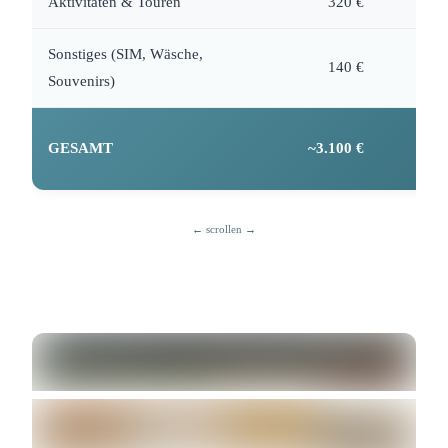
Aktivitäten & Touren
320 €
Sonstiges (SIM, Wäsche,
140 €
Souvenirs)
~60 
GESAMT
~3.100 €