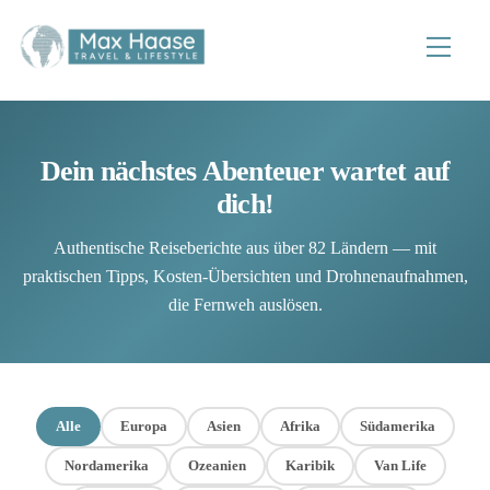
Zum
Inhalt
Speisek
springen
Dein nächstes Abenteuer wartet auf
dich!
Authentische Reiseberichte aus über 82 Ländern — mit
praktischen Tipps, Kosten-Übersichten und Drohnenaufnahmen,
die Fernweh auslösen.
Alle
Europa
Asien
Afrika
Südamerika
Nordamerika
Ozeanien
Karibik
Van Life