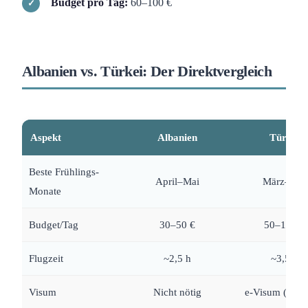
Budget pro Tag:
60–100 €
Albanien vs. Türkei: Der Direktvergleich
Aspekt
Albanien
Türkei
Beste Frühlings-
April–Mai
März–Mai
Monate
Budget/Tag
30–50 €
50–100 €
Flugzeit
~2,5 h
~3,5 h
Visum
Nicht nötig
e-Visum (50 