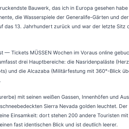
druckendste Bauwerk, das ich in Europa gesehen habe 
amente, die Wasserspiele der Generalife-Gärten und de
uf das 13. Jahrhundert zurück und war der letzte Sitz
rst — Tickets MÜSSEN Wochen im Voraus online gebuch
asst drei Hauptbereiche: die Nasridenpaläste (Herzstüc
ots) und die Alcazaba (Militärfestung mit 360°-Blick 
.
urerbe) mit seinen weißen Gassen, Innenhöfen und Aus
schneebedeckten Sierra Nevada golden leuchtet. Der 
eine Einsamkeit: dort stehen 200 andere Touristen mit
nen fast identischen Blick und ist deutlich leerer.