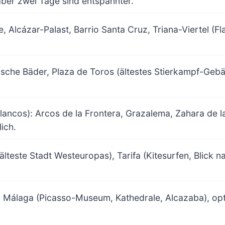
ber zwei Tage sind entspannter.
e, Alcázar-Palast, Barrio Santa Cruz, Triana-Viertel (
sche Bäder, Plaza de Toros (ältestes Stierkampf-Gebä
ancos): Arcos de la Frontera, Grazalema, Zahara de la 
ich.
älteste Stadt Westeuropas), Tarifa (Kitesurfen, Blick n
: Málaga (Picasso-Museum, Kathedrale, Alcazaba), op