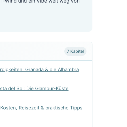
rf-Wind und ein Vibe weit weg von
7 Kapitel
digkeiten: Granada & die Alhambra
sta del Sol: Die Glamour-Küste
Kosten, Reisezeit & praktische Tipps