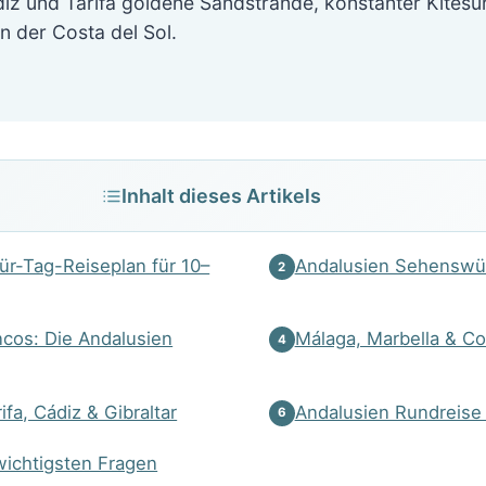
iz und Tarifa goldene Sandstrände, konstanter Kitesu
 der Costa del Sol.
Inhalt dieses Artikels
ür-Tag-Reiseplan für 10–
Andalusien Sehenswür
2
ncos: Die Andalusien
Málaga, Marbella & Co
4
ifa, Cádiz & Gibraltar
Andalusien Rundreise 
6
wichtigsten Fragen