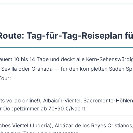
Route: Tag-für-Tag-Reiseplan fü
auert 10 bis 14 Tage und deckt alle Kern-Sehenswürdig
h Sevilla oder Granada — für den kompletten Süden Spa
Tour:
s vorab online!), Albaicín-Viertel, Sacromonte-Höhle
der Doppelzimmer ab 70–90 €/Nacht.
hes Viertel (Judería), Alcázar de los Reyes Cristian