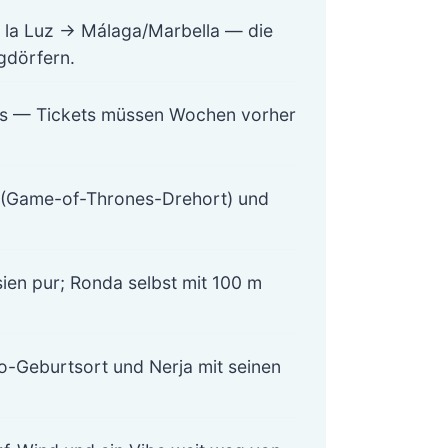
 la Luz → Málaga/Marbella — die
gdörfern.
pas — Tickets müssen Wochen vorher
ar (Game-of-Thrones-Drehort) und
en pur; Ronda selbst mit 100 m
o-Geburtsort und Nerja mit seinen