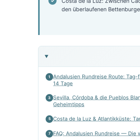
Costa de la Luz: Zwischen Cád
den überlaufenen Bettenburgen
Andalusien Rundreise Route: Tag-f
1
14 Tage
Sevilla, Córdoba & die Pueblos Bla
3
Geheimtipps
Costa de la Luz & Atlantikküste: Tar
5
FAQ: Andalusien Rundreise — Die 
7