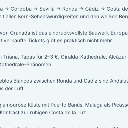
da → Córdoba → Sevilla → Ronda → Cádiz → Costa de
mit allen Kern-Sehenswürdigkeiten und den weißen Ber
g von Granada ist das eindrucksvollste Bauwerk Euro
 verkaufte Tickets gibt es praktisch nicht mehr.
n Triana, Tapas für 2–3 €, Giralda-Kathedrale, Alcáz
-Kathedrale-Phänomen.
eblos Blancos zwischen Ronda und Cádiz sind Andalusi
us der Luft.
 glamouröse Küste mit Puerto Banús, Malaga als Picass
Kontrast zur ruhigen Costa de la Luz.